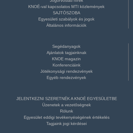
Jogorvoslati hírek
KNOÉ-val kapcsolatos MTI közlemények
SAJTÓSZOBA
Egyesületi szabályok és jogok
Általános információk
Segédanyagok
Ajánlatok tagjainknak
KNOE magazin
Konferenciáink
Jótékonysági rendezvények
Egyéb rendezvények
JELENTKEZNI SZERETNÉK A KNOÉ EGYESÜLETBE
Üzenetek a vezetőségnek
Rólunk
Egyesület eddigi tevékenyéségének értékelés
Tagjaink jogi kérdései