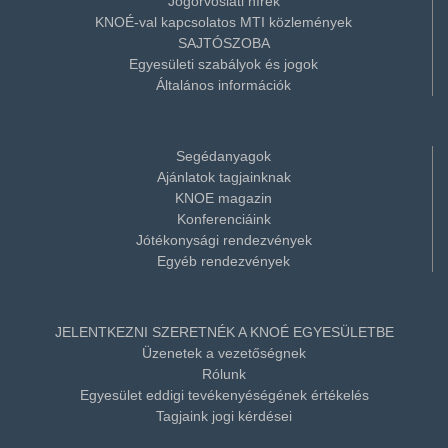
Jogorvoslati hírek
KNOÉ-val kapcsolatos MTI közlemények
SAJTÓSZOBA
Egyesületi szabályok és jogok
Általános információk
Segédanyagok
Ajánlatok tagjainknak
KNOE magazin
Konferenciáink
Jótékonysági rendezvények
Egyéb rendezvények
JELENTKEZNI SZERETNÉK A KNOÉ EGYESÜLETBE
Üzenetek a vezetőségnek
Rólunk
Egyesület eddigi tevékenyéségének értékelés
Tagjaink jogi kérdései