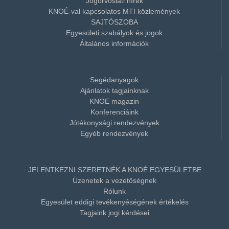
Jogorvoslati hírek
KNOÉ-val kapcsolatos MTI közlemények
SAJTÓSZOBA
Egyesületi szabályok és jogok
Általános információk
Segédanyagok
Ajánlatok tagjainknak
KNOE magazin
Konferenciáink
Jótékonysági rendezvények
Egyéb rendezvények
JELENTKEZNI SZERETNÉK A KNOÉ EGYESÜLETBE
Üzenetek a vezetőségnek
Rólunk
Egyesület eddigi tevékenyéségének értékelés
Tagjaink jogi kérdései