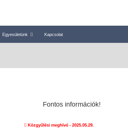
Egyesületünk
Kapcsolat
Fontos információk!
Közgyűlési meghívó - 2025.05.29.