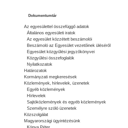
Dokumentumtár
Az egyesülettel összefüggő adatok
Általános egyesületi iratok
Az egyesület közzétett beszámolói
Beszámoló az Egyesület vezetőinek üléséről
Egyesület közgyűlési jegyzőkönyvei
Közgyűlési összefoglalók
Nyilatkozatok
Határozatok
Kormányzati megkeresések
Közlemények, hírlevelek, üzenetek
Egyéb közlemények
Hírlevelek
Sajtóközlemények és egyéb közlemények
Személyre szóló üzenetek
Közszolgálat
Magyarországi ügyintézésünk
Kónya Péter