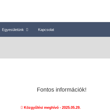
Egyesületünk
Kapcsolat
Fontos információk!
Közgyűlési meghívó - 2025.05.29.