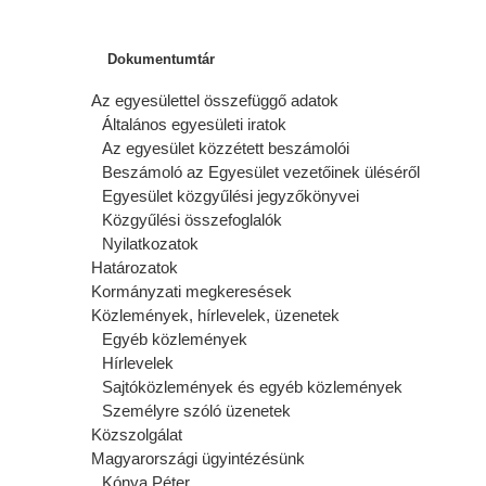
Dokumentumtár
Az egyesülettel összefüggő adatok
Általános egyesületi iratok
Az egyesület közzétett beszámolói
Beszámoló az Egyesület vezetőinek üléséről
Egyesület közgyűlési jegyzőkönyvei
Közgyűlési összefoglalók
Nyilatkozatok
Határozatok
Kormányzati megkeresések
Közlemények, hírlevelek, üzenetek
Egyéb közlemények
Hírlevelek
Sajtóközlemények és egyéb közlemények
Személyre szóló üzenetek
Közszolgálat
Magyarországi ügyintézésünk
Kónya Péter