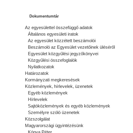
Dokumentumtár
Az egyesülettel összefüggő adatok
Általános egyesületi iratok
Az egyesület közzétett beszámolói
Beszámoló az Egyesület vezetőinek üléséről
Egyesület közgyűlési jegyzőkönyvei
Közgyűlési összefoglalók
Nyilatkozatok
Határozatok
Kormányzati megkeresések
Közlemények, hírlevelek, üzenetek
Egyéb közlemények
Hírlevelek
Sajtóközlemények és egyéb közlemények
Személyre szóló üzenetek
Közszolgálat
Magyarországi ügyintézésünk
Kónya Péter