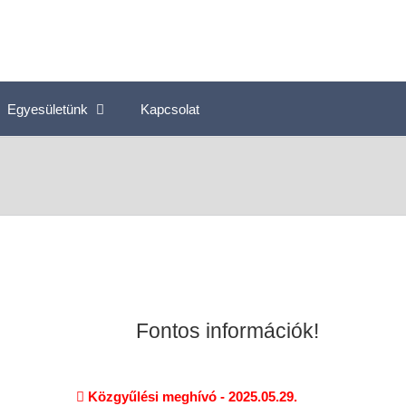
Egyesületünk
Kapcsolat
Fontos információk!
Közgyűlési meghívó - 2025.05.29.