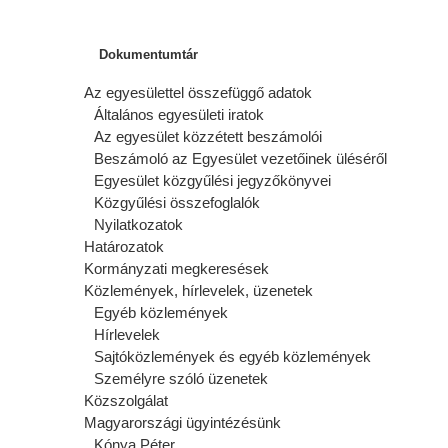
Dokumentumtár
Az egyesülettel összefüggő adatok
Általános egyesületi iratok
Az egyesület közzétett beszámolói
Beszámoló az Egyesület vezetőinek üléséről
Egyesület közgyűlési jegyzőkönyvei
Közgyűlési összefoglalók
Nyilatkozatok
Határozatok
Kormányzati megkeresések
Közlemények, hírlevelek, üzenetek
Egyéb közlemények
Hírlevelek
Sajtóközlemények és egyéb közlemények
Személyre szóló üzenetek
Közszolgálat
Magyarországi ügyintézésünk
Kónya Péter