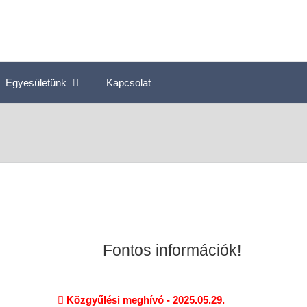
Egyesületünk
Kapcsolat
Fontos információk!
Közgyűlési meghívó - 2025.05.29.