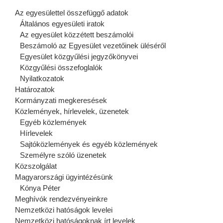
Az egyesülettel összefüggő adatok
Általános egyesületi iratok
Az egyesület közzétett beszámolói
Beszámoló az Egyesület vezetőinek üléséről
Egyesület közgyűlési jegyzőkönyvei
Közgyűlési összefoglalók
Nyilatkozatok
Határozatok
Kormányzati megkeresések
Közlemények, hírlevelek, üzenetek
Egyéb közlemények
Hírlevelek
Sajtóközlemények és egyéb közlemények
Személyre szóló üzenetek
Közszolgálat
Magyarországi ügyintézésünk
Kónya Péter
Meghívók rendezvényeinkre
Nemzetközi hatóságok levelei
Nemzetközi hatóságoknak írt levelek