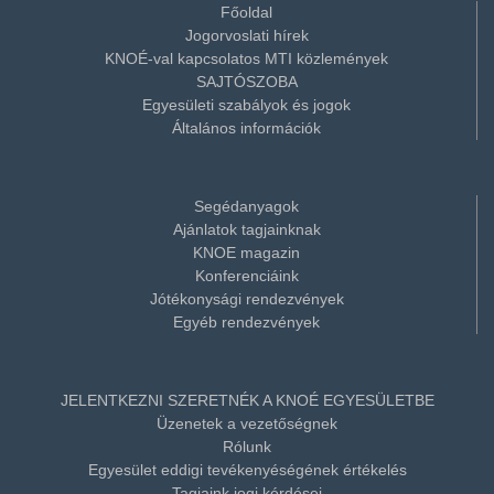
Főoldal
Jogorvoslati hírek
KNOÉ-val kapcsolatos MTI közlemények
SAJTÓSZOBA
Egyesületi szabályok és jogok
Általános információk
Segédanyagok
Ajánlatok tagjainknak
KNOE magazin
Konferenciáink
Jótékonysági rendezvények
Egyéb rendezvények
JELENTKEZNI SZERETNÉK A KNOÉ EGYESÜLETBE
Üzenetek a vezetőségnek
Rólunk
Egyesület eddigi tevékenyéségének értékelés
Tagjaink jogi kérdései