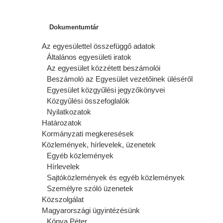
Dokumentumtár
Az egyesülettel összefüggő adatok
Általános egyesületi iratok
Az egyesület közzétett beszámolói
Beszámoló az Egyesület vezetőinek üléséről
Egyesület közgyűlési jegyzőkönyvei
Közgyűlési összefoglalók
Nyilatkozatok
Határozatok
Kormányzati megkeresések
Közlemények, hírlevelek, üzenetek
Egyéb közlemények
Hírlevelek
Sajtóközlemények és egyéb közlemények
Személyre szóló üzenetek
Közszolgálat
Magyarországi ügyintézésünk
Kónya Péter