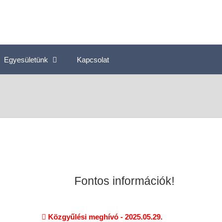
Egyesületünk
Kapcsolat
Fontos információk!
Közgyűlési meghívó - 2025.05.29.