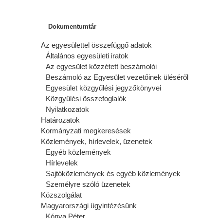
Dokumentumtár
Az egyesülettel összefüggő adatok
Általános egyesületi iratok
Az egyesület közzétett beszámolói
Beszámoló az Egyesület vezetőinek üléséről
Egyesület közgyűlési jegyzőkönyvei
Közgyűlési összefoglalók
Nyilatkozatok
Határozatok
Kormányzati megkeresések
Közlemények, hírlevelek, üzenetek
Egyéb közlemények
Hírlevelek
Sajtóközlemények és egyéb közlemények
Személyre szóló üzenetek
Közszolgálat
Magyarországi ügyintézésünk
Kónya Péter