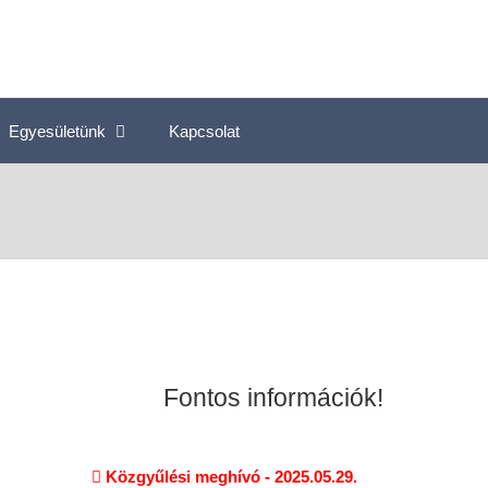
Egyesületünk
Kapcsolat
Fontos információk!
Közgyűlési meghívó - 2025.05.29.