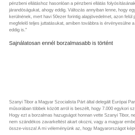
pénzbeni ellátáshoz hasonlóan a pénzbeni ellátás folyósításána
járandóságukat, ahogy eddig. Változás annyiban lenne, hogy e
kerülnének, mert havi 50ezer forintig alapjövedelmet, azon fel
megfelelő teljes juttatásukat, amiben továbbra is érvényesüln
eddig is.”
Sajnálatosan ennél borzalmasabb is történt
Szanyi Tibor a Magyar Szocialista Párt által delegált Európai 
műsorában többek között arról is beszélt, hogy 7.000 egykori szo
Hogy ezt a borzalmas hazugságot honnan vette Szanyi Tibor, ne
nem szándékos zavarkeltést akart okozni, vagy a magyar ember
össze-vissza! A mi véleményünk az, hogy Magyarországot képvi