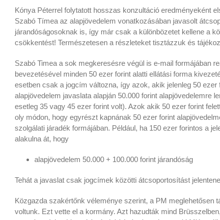
Kónya Péterrel folytatott hosszas konzultáció eredményeként e
Szabó Tímea az alapjövedelem vonatkozásában javasolt átcsoport
járandóságosoknak is, így már csak a különbözetet kellene a köl
csökkentést! Természetesen a részleteket tisztázzuk és tájékoz
Szabó Timea a sok megkeresésre végül is e-mail formájában rea
bevezetésével minden 50 ezer forint alatti ellátási forma kivezeté
esetben csak a jogcím változna, így azok, akik jelenleg 50 ezer 
alapjövedelem javaslata alapján 50.000 forint alapjövedelemre le
esetleg 35 vagy 45 ezer forint volt). Azok akik 50 ezer forint fe
oly módon, hogy egyrészt kapnának 50 ezer forint alapjövedelmet
szolgálati járadék formájában. Például, ha 150 ezer forintos a j
alakulna át, hogy
alapjövedelem 50.000 + 100.000 forint járandóság
Tehát a javaslat csak jogcímek közötti átcsoportosítást jelenten
Közgazda szakértőnk véleménye szerint, a PM meglehetősen tá
voltunk. Ezt vette el a kormány. Azt hazudták mind Brüsszelbe