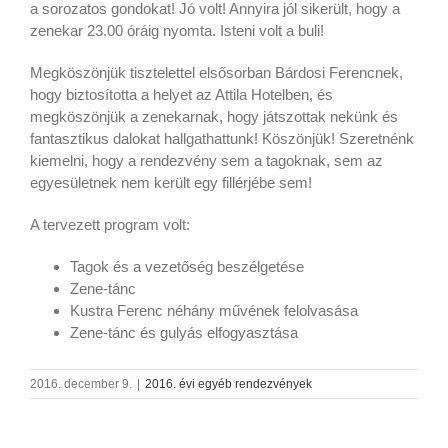
a sorozatos gondokat! Jó volt! Annyira jól sikerült, hogy a
zenekar 23.00 óráig nyomta. Isteni volt a buli!
Megköszönjük tisztelettel elsősorban Bárdosi Ferencnek,
hogy biztosította a helyet az Attila Hotelben, és
megköszönjük a zenekarnak, hogy játszottak nekünk és
fantasztikus dalokat hallgathattunk! Köszönjük! Szeretnénk
kiemelni, hogy a rendezvény sem a tagoknak, sem az
egyesületnek nem került egy fillérjébe sem!
A tervezett program volt:
Tagok és a vezetőség beszélgetése
Zene-tánc
Kustra Ferenc néhány művének felolvasása
Zene-tánc és gulyás elfogyasztása
2016. december 9.
|
2016. évi egyéb rendezvények