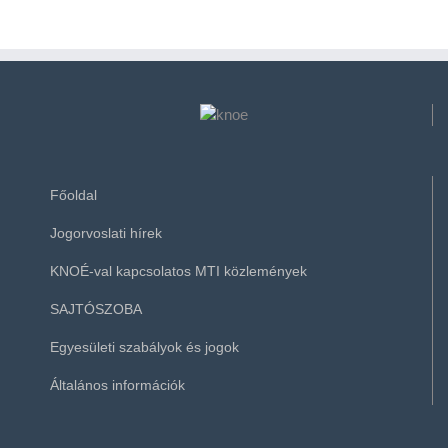
Főoldal
Jogorvoslati hírek
KNOÉ-val kapcsolatos MTI közlemények
SAJTÓSZOBA
Egyesületi szabályok és jogok
Általános információk