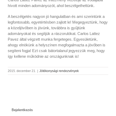
hívott minden adományozót, ahol beszélgethettünk.
A beszélgetés nagyon jó hangulatban és ami szerintünk a
legfontosabb, egyetértésben zajlott le! Megegyeztünk, hogy
a közeljövőben is jövünk, továbbra is gyűjtünk
adományokat és segítjük a rászorulókat. Carlos Lattez
Pavez által végzett munka fergeteges. Egyesületünk,
ahogy elnökünk a helyszínen megfogalmazta a jövőben is
segíteni fogja! Ezt csak bátortalanul jegyezzük meg, hogy
így kellene működnie az országunknak is!
2015. december 21.
|
Jótékonysági rendezvények
Bejelentkezés