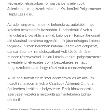
képviselői, elsősorban Tompa János is jelen volt.
Jelenlétével megtisztelt minket a XV. kerületi Polgármester
Hajdu László is.
Az adományokat mindenki behordta az autókból, majd
kötetlen beszélgetés kezdődött. Hihehetlenül jó volt a
hangulat a DK-s aktivistákkal, különösen Tompa Jánossal,
aki ráadásul sorstársa egyesületünk járandóságos katona
tagjainak, hiszen korábban katonai vezetőként dolgozott,
dandártábornoki rendfokozatban! Volt közös témánk
minden résztvevővel. Hajdu László kerületi polgármesterrel
is végtelenül élvezetes volt a beszélgetés és nagy
megtiszteltetés volt, hogy részt vett a rendezvényen!
A DK által hozott élelmiszer adományok és az általunk
hozott ruha adományok a Családok Átmeneti Otthona
épületében kerültek elhelyezésre. Ezek kiosztásáról a
szervezet vezetői a rászorultság mértékében tudnak
dönteni!
Carlos Lattez Pavez az intézmény vezetője az irodájába