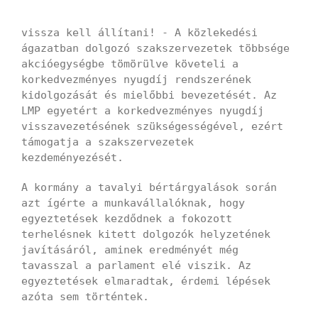
vissza kell állítani! - A közlekedési
ágazatban dolgozó szakszervezetek többsége
akcióegységbe tömörülve követeli a
korkedvezményes nyugdíj rendszerének
kidolgozását és mielőbbi bevezetését. Az
LMP egyetért a korkedvezményes nyugdíj
visszavezetésének szükségességével, ezért
támogatja a szakszervezetek
kezdeményezését.
A kormány a tavalyi bértárgyalások során
azt ígérte a munkavállalóknak, hogy
egyeztetések kezdődnek a fokozott
terhelésnek kitett dolgozók helyzetének
javításáról, aminek eredményét még
tavasszal a parlament elé viszik. Az
egyeztetések elmaradtak, érdemi lépések
azóta sem történtek.