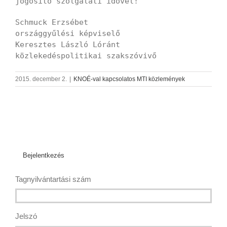
jogosító szolgálati idővel!
Schmuck Erzsébet
országgyűlési képviselő
Keresztes László Lóránt
közlekedéspolitikai szakszóvivő
2015. december 2.
|
KNOÉ-val kapcsolatos MTI közlemények
Bejelentkezés
Tagnyilvántartási szám
Jelszó