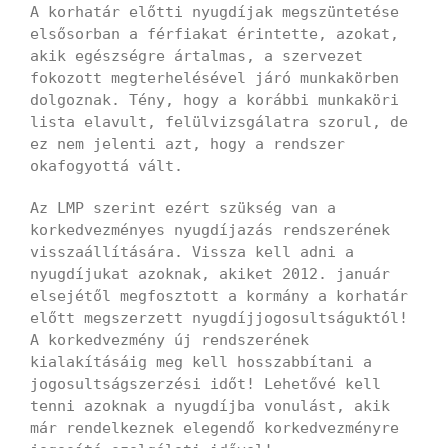
A korhatár előtti nyugdíjak megszüntetése
elsősorban a férfiakat érintette, azokat,
akik egészségre ártalmas, a szervezet
fokozott megterhelésével járó munkakörben
dolgoznak. Tény, hogy a korábbi munkaköri
lista elavult, felülvizsgálatra szorul, de
ez nem jelenti azt, hogy a rendszer
okafogyottá vált.
Az LMP szerint ezért szükség van a
korkedvezményes nyugdíjazás rendszerének
visszaállítására. Vissza kell adni a
nyugdíjukat azoknak, akiket 2012. január
elsejétől megfosztott a kormány a korhatár
előtt megszerzett nyugdíjjogosultságuktól!
A korkedvezmény új rendszerének
kialakításáig meg kell hosszabbítani a
jogosultságszerzési időt! Lehetővé kell
tenni azoknak a nyugdíjba vonulást, akik
már rendelkeznek elegendő korkedvezményre