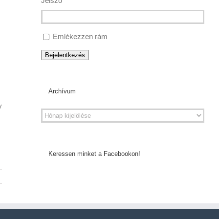
Jelszó
Emlékezzen rám
Bejelentkezés
Archívum
y
Keressen minket a Facebookon!