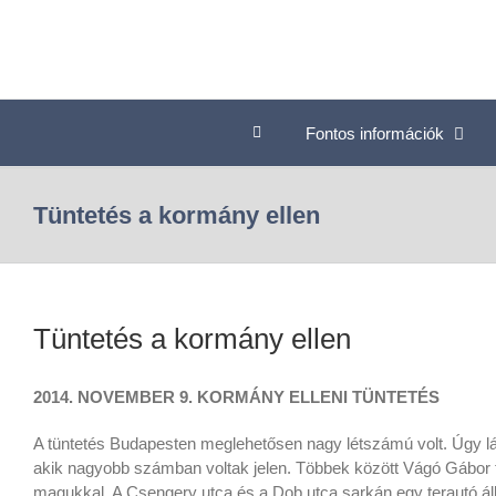
Fontos információk
Tüntetés a kormány ellen
Tüntetés a kormány ellen
2014. NOVEMBER 9. KORMÁNY ELLENI TÜNTETÉS
A tüntetés Budapesten meglehetősen nagy létszámú volt. Úgy lát
akik nagyobb számban voltak jelen. Többek között Vágó Gábor ta
magukkal. A Csengery utca és a Dob utca sarkán egy terautó állt