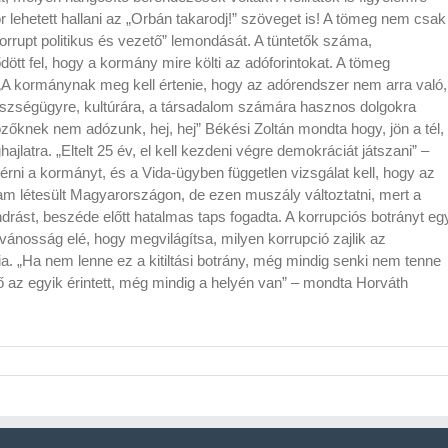
r lehetett hallani az „Orbán takarodj!” szöveget is! A tömeg nem csak
rrupt politikus és vezető” lemondását. A tüntetők száma,
tt fel, hogy a kormány mire költi az adóforintokat. A tömeg
 „A kormánynak meg kell értenie, hogy az adórendszer nem arra való,
szségügyre, kultúrára, a társadalom számára hasznos dolgokra
özőknek nem adózunk, hej, hej” Békési Zoltán mondta hogy, jön a tél,
jlatra. „Eltelt 25 év, el kell kezdeni végre demokráciát játszani” –
kérni a kormányt, és a Vida-ügyben független vizsgálat kell, hogy az
lam létesült Magyarországon, de ezen muszály változtatni, mert a
drást, beszéde előtt hatalmas taps fogadta. A korrupciós botrányt eg
lvánosság elé, hogy megvilágítsa, milyen korrupció zajlik az
a. „Ha nem lenne ez a kitiltási botrány, még mindig senki nem tenne
 ő az egyik érintett, még mindig a helyén van” – mondta Horváth