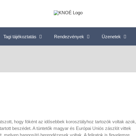
Tagi tájékoztatás
Rendezvények
Üzenetek
szott, hogy föként az idősebbek korosztályhoz tartozók voltak azok
rtott beszédet. A tüntetők magyar és Európai Uniós zászlót vittek
, melyen hangosító berendézesek voltak. A feliratok is figyelemre