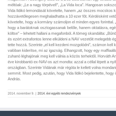
méltóak: „Le a nagy törpével!”, „La Vida loca”. Hangosan sokszo
Vida Ildikó lemondását követelte, hanem „az összes mocskos ko
hozzávetőlegesen meghaladhatta a 10 ezer főt. Kérdésként vetődö
követelte, hogy a kormány számoljon el minden egyes forinttal.
hogy a barátoknak osztogassanak belőle, hanem oktatásra, egé
költse” – lehetett hallani a megafonból. A tömeg skandálta: „Bűn
és ezért extrafontos lenne elküldeni a NAV vezetőit melegebb égha
tette hozzá. Szerinte „el kell kezdeni mozgolódni”, számon kell 
valóban kiderítse, mi az igazság. Elhangzott, hogy egy maffiaál
zuhanó léghajónak meg kell válnia a közös terhektől. Horváth An
éve kirobbantó ex-NAV-os azt mondta: azzal a céllal lépett a nyi
országban. Szerinte Vidának már régóta le kellett volna mondani
semmit. Most pedig, azután, hogy Vida Ildikó bejelentette, hogy
András.
2014. november 9.
|
2014. évi egyéb rendezvények