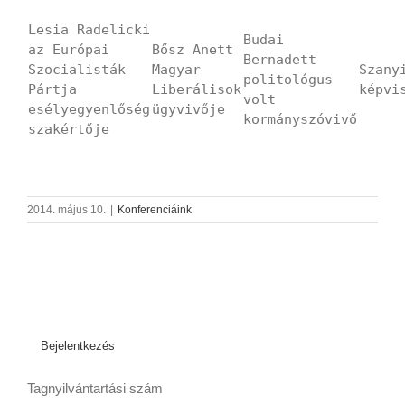
Lesia Radelicki
Budai
az Európai
Bősz Anett
Bernadett
Szocialisták
Magyar
Szany
politológus
Pártja
Liberálisok
képvi
volt
esélyegyenlőség
ügyvivője
kormányszóvivő
szakértője
2014. május 10.
|
Konferenciáink
Bejelentkezés
Tagnyilvántartási szám