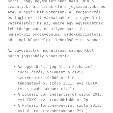
arról, hogy egyesületünkön belül mik a
szabályok, mit írnak elő a jogszabályok, és
ezek alapján mit várhatunk el tagjainktól
és tagjaink mit várhatnak el az egyesület
vezetésétől! Mi az, amire egy egyesületnek
lehetősége van, és milyen hazai és
nemzetközi érdekvédelmi, érdekképviseleti,
sőt jogi képviseleti lehetőségeink vannak.
Az egyesületre meghatározó szempontból
három jogszabály vonatkozik
Az egyesülési jogról, a közhasznú
jogállásról, valamint a civil
szervezetek működéséről és
támogatásáról szóló 2011. évi CLXXV.
tv. (továbbiakban: civil)
A polgári perrendtartásról szóló 2016.
évi CXXX. tv. (továbbiakban: Pp.
A Polgári Törvénykönyvről szóló 2013.
évi V. tv. (továbbiakban: Ptk.)