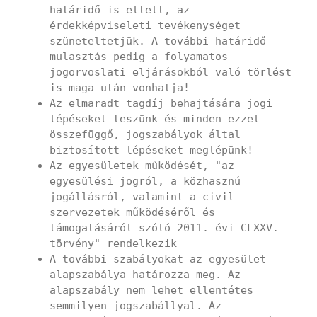
határidő is eltelt, az
érdekképviseleti tevékenységet
szüneteltetjük. A további határidő
mulasztás pedig a folyamatos
jogorvoslati eljárásokból való törlést
is maga után vonhatja!
Az elmaradt tagdíj behajtására jogi
lépéseket teszünk és minden ezzel
összefüggő, jogszabályok által
biztosított lépéseket meglépünk!
Az egyesületek működését, "az
egyesülési jogról, a közhasznú
jogállásról, valamint a civil
szervezetek működéséről és
támogatásáról szóló 2011. évi CLXXV.
törvény" rendelkezik
A további szabályokat az egyesület
alapszabálya határozza meg. Az
alapszabály nem lehet ellentétes
semmilyen jogszabállyal. Az