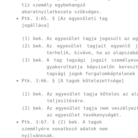
tíz személy egybehangzó
akaratnyilatkozata szükséges.
Ptk. 3:65. § [Az egyesületi tag
jogállása]
(1) bek.
Az egyesület tagja jogosult az eg
(2) bek.
Az egyesület tagjait egyenlő j
terhelik, kivéve, ha az alapszabá
(3) bek.
A tag tagsági jogait személyes
gyakorolhatja képviselőn keresz
tagsági jogok forgalomképtelenek 
Ptk. 3:66. § [A tagok kötelezettsége]
(1) bek.
Az egyesület tagja köteles az al
teljesítésére.
(2) bek.
Az egyesület tagja nem veszélyez
az egyesület tevékenységét.
Ptk. 3:67. § (2) bek. A tagok
személyére vonatkozó adatok nem
nyilvánosak.