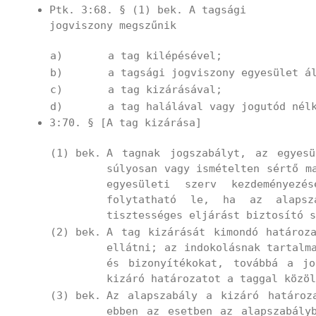
Ptk. 3:68. § (1) bek. A tagsági
jogviszony megszűnik
a)
a tag kilépésével;
b)
a tagsági jogviszony egyesület á
c)
a tag kizárásával;
d)
a tag halálával vagy jogutód nél
3:70. § [A tag kizárása]
(1) bek.
A tagnak jogszabályt, az egyesü
súlyosan vagy ismételten sértő m
egyesületi szerv kezdeményez
folytatható le, ha az alapsz
tisztességes eljárást biztosító s
(2) bek.
A tag kizárását kimondó határoz
ellátni; az indokolásnak tartalm
és bizonyítékokat, továbbá a jo
kizáró határozatot a taggal közöl
(3) bek.
Az alapszabály a kizáró határoz
ebben az esetben az alapszabály