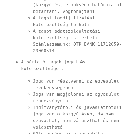
(közgyűlés, elnökség) határozatait
betartani, végrehajtani
A tagot tagdíj fizetési
kötelezettség terheli
A tagot adatszolgáltatási
kötelezettség is terheli.
Számlaszámunk: OTP BANK 11712059-
20000514
A pártoló tagok jogai és
kötelezettségei:
Joga van résztvenni az egyesület
tevékenységében
Joga van megjelenni az egyesület
rendezvényein
Indítványtételi és javaslattételi
joga van a közgyűlésen, de nem
szavazhat, nem választhat és nem
választható
Kötelessége az alapszabály