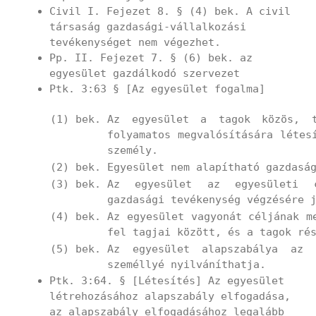
Civil I. Fejezet 8. § (4) bek. A civil
társaság gazdasági-vállalkozási
tevékenységet nem végezhet.
Pp. II. Fejezet 7. § (6) bek. az
egyesület gazdálkodó szervezet
Ptk. 3:63 § [Az egyesület fogalma]
(1) bek.
Az egyesület a tagok közös, ta
folyamatos megvalósítására létes
személy.
(2) bek.
Egyesület nem alapítható gazdasá
(3) bek.
Az egyesület az egyesületi c
gazdasági tevékenység végzésére 
(4) bek.
Az egyesület vagyonát céljának m
fel tagjai között, és a tagok ré
(5) bek.
Az egyesület alapszabálya az 
személlyé nyilváníthatja.
Ptk. 3:64. § [Létesítés] Az egyesület
létrehozásához alapszabály elfogadása,
az alapszabály elfogadásához legalább