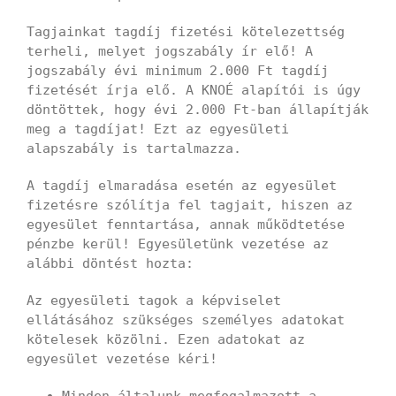
Tagjainkat tagdíj fizetési kötelezettség
terheli, melyet jogszabály ír elő! A
jogszabály évi minimum 2.000 Ft tagdíj
fizetését írja elő. A KNOÉ alapítói is úgy
döntöttek, hogy évi 2.000 Ft-ban állapítják
meg a tagdíjat! Ezt az egyesületi
alapszabály is tartalmazza.
A tagdíj elmaradása esetén az egyesület
fizetésre szólítja fel tagjait, hiszen az
egyesület fenntartása, annak működtetése
pénzbe kerül! Egyesületünk vezetése az
alábbi döntést hozta:
Az egyesületi tagok a képviselet
ellátásához szükséges személyes adatokat
kötelesek közölni. Ezen adatokat az
egyesület vezetése kéri!
Minden általunk megfogalmazott a