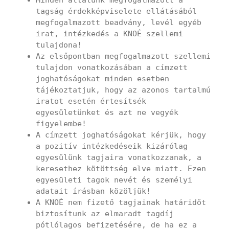
tagság érdekképviselete ellátásából
megfogalmazott beadvány, levél egyéb
irat, intézkedés a KNOÉ szellemi
tulajdona!
Az elsőpontban megfogalmazott szellemi
tulajdon vonatkozásában a címzett
joghatóságokat minden esetben
tájékoztatjuk, hogy az azonos tartalmú
iratot esetén értesítsék
egyesületünket és azt ne vegyék
figyelembe!
A címzett joghatóságokat kérjük, hogy
a pozitív intézkedéseik kizárólag
egyesülünk tagjaira vonatkozzanak, a
keresethez kötöttség elve miatt. Ezen
egyesületi tagok nevét és személyi
adatait írásban közöljük!
A KNOÉ nem fizető tagjainak határidőt
biztosítunk az elmaradt tagdíj
pótlólagos befizetésére, de ha ez a