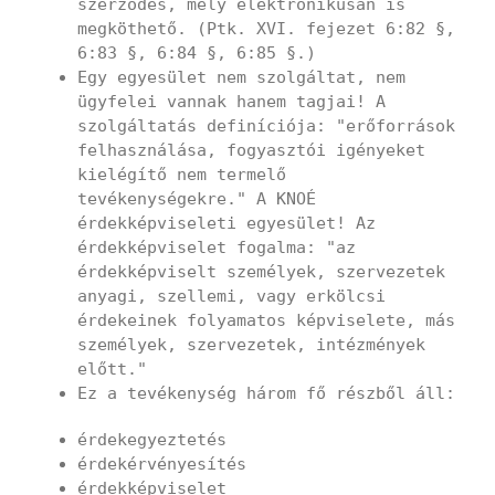
szerződés, mely elektronikusan is
megköthető. (Ptk. XVI. fejezet 6:82 §,
6:83 §, 6:84 §, 6:85 §.)
Egy egyesület nem szolgáltat, nem
ügyfelei vannak hanem tagjai! A
szolgáltatás definíciója: "erőforrások
felhasználása, fogyasztói igényeket
kielégítő nem termelő
tevékenységekre." A KNOÉ
érdekképviseleti egyesület! Az
érdekképviselet fogalma: "az
érdekképviselt személyek, szervezetek
anyagi, szellemi, vagy erkölcsi
érdekeinek folyamatos képviselete, más
személyek, szervezetek, intézmények
előtt."
Ez a tevékenység három fő részből áll:
érdekegyeztetés
érdekérvényesítés
érdekképviselet