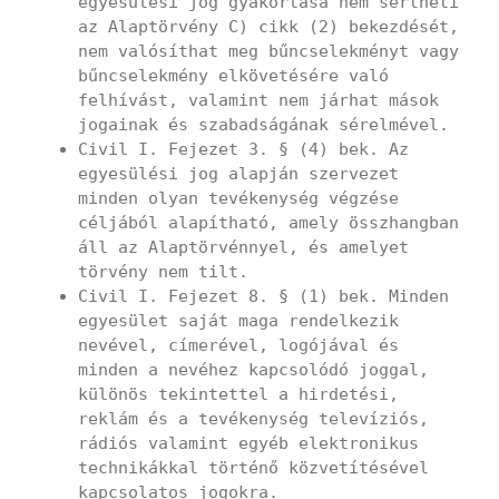
egyesülési jog gyakorlása nem sértheti
az Alaptörvény C) cikk (2) bekezdését,
nem valósíthat meg bűncselekményt vagy
bűncselekmény elkövetésére való
felhívást, valamint nem járhat mások
jogainak és szabadságának sérelmével.
Civil I. Fejezet 3. § (4) bek. Az
egyesülési jog alapján szervezet
minden olyan tevékenység végzése
céljából alapítható, amely összhangban
áll az Alaptörvénnyel, és amelyet
törvény nem tilt.
Civil I. Fejezet 8. § (1) bek. Minden
egyesület saját maga rendelkezik
nevével, címerével, logójával és
minden a nevéhez kapcsolódó joggal,
különös tekintettel a hirdetési,
reklám és a tevékenység televíziós,
rádiós valamint egyéb elektronikus
technikákkal történő közvetítésével
kapcsolatos jogokra.