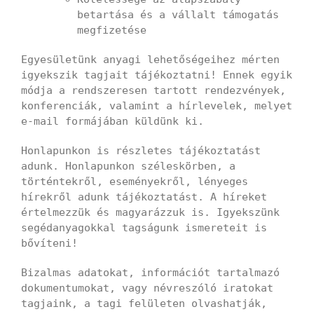
betartása és a vállalt támogatás
megfizetése
Egyesületünk anyagi lehetőségeihez mérten
igyekszik tagjait tájékoztatni! Ennek egyik
módja a rendszeresen tartott rendezvények,
konferenciák, valamint a hírlevelek, melyet
e-mail formájában küldünk ki.
Honlapunkon is részletes tájékoztatást
adunk. Honlapunkon széleskörben, a
történtekről, eseményekről, lényeges
hírekről adunk tájékoztatást. A híreket
értelmezzük és magyarázzuk is. Igyekszünk
segédanyagokkal tagságunk ismereteit is
bővíteni!
Bizalmas adatokat, információt tartalmazó
dokumentumokat, vagy névreszóló iratokat
tagjaink, a tagi felületen olvashatják,