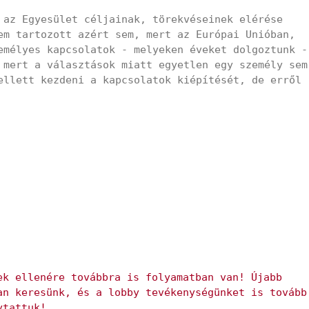
 az Egyesület céljainak, törekvéseinek elérése
em tartozott azért sem, mert az Európai Unióban,
emélyes kapcsolatok - melyeken éveket dolgoztunk -
 mert a választások miatt egyetlen egy személy sem
ellett kezdeni a kapcsolatok kiépítését, de erről
ek ellenére továbbra is folyamatban van! Újabb
an keresünk, és a lobby tevékenységünket is tovább
ytattuk!