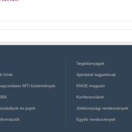
Segédanyagok
i hírek
Ajánlatok tagjainknak
kapcsolatos MTI közlemények
KNOE magazin
OBA
Konferenciáink
 szabályok és jogok
Jótékonysági rendezvények
információk
Egyéb rendezvények