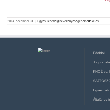
2014. december 31.
|
Egyesület eddigi tevékenyéségének értékelés
Főoldal
Jogorvoslat
KNOÉ-val 
SAJTÓSZ
Egyesületi
Általános 