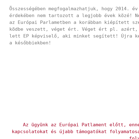
Összességében megfogalmazhatjuk, hogy 2014. év
érdekében nem tartozott a legjobb évek közé! N
az Európai Parlametben a korábban kiépített sz
ködbe veszett, véget ért. Véget ért pl. azért,
lett EP képviselő, aki minket segített! Újra k
a későbbiekben!
Az ügyünk az Európai Patlament előtt, enn
kapcsolatokat és újabb támogatókat folyamatos
fol