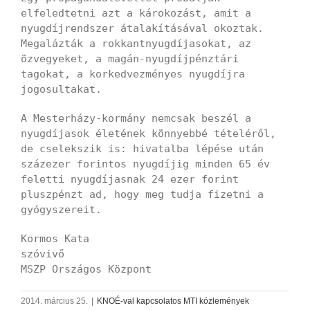
elfeledtetni azt a károkozást, amit a
nyugdíjrendszer átalakításával okoztak.
Megalázták a rokkantnyugdíjasokat, az
özvegyeket, a magán-nyugdíjpénztári
tagokat, a korkedvezményes nyugdíjra
jogosultakat.
A Mesterházy-kormány nemcsak beszél a
nyugdíjasok életének könnyebbé tételéről,
de cselekszik is: hivatalba lépése után
százezer forintos nyugdíjig minden 65 év
feletti nyugdíjasnak 24 ezer forint
pluszpénzt ad, hogy meg tudja fizetni a
gyógyszereit.
Kormos Kata
szóvivő
MSZP Országos Központ
2014. március 25.
|
KNOÉ-val kapcsolatos MTI közlemények