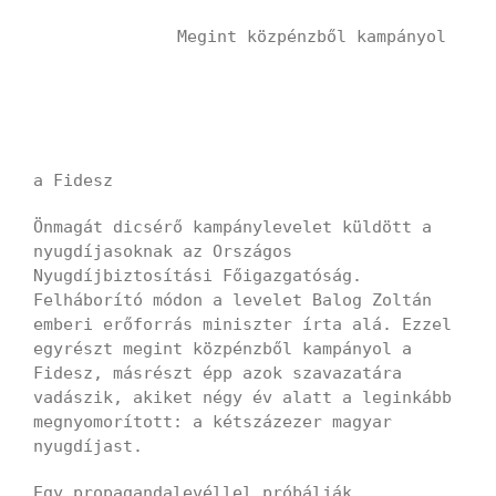
Megint közpénzből kampányol
a Fidesz
Önmagát dicsérő kampánylevelet küldött a
nyugdíjasoknak az Országos
Nyugdíjbiztosítási Főigazgatóság.
Felháborító módon a levelet Balog Zoltán
emberi erőforrás miniszter írta alá. Ezzel
egyrészt megint közpénzből kampányol a
Fidesz, másrészt épp azok szavazatára
vadászik, akiket négy év alatt a leginkább
megnyomorított: a kétszázezer magyar
nyugdíjast.
Egy propagandalevéllel próbálják