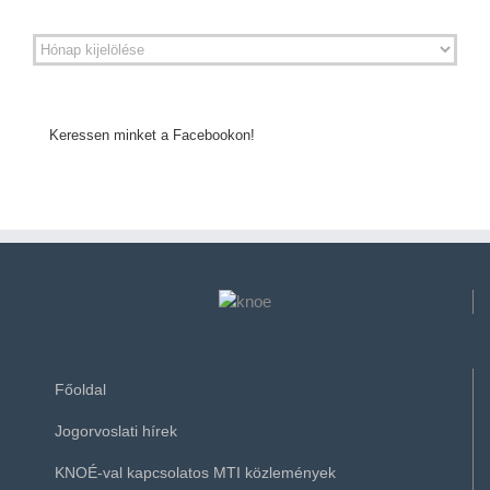
Keressen minket a Facebookon!
Főoldal
Jogorvoslati hírek
KNOÉ-val kapcsolatos MTI közlemények